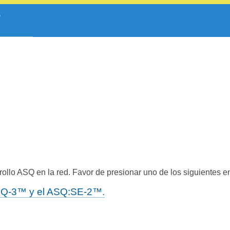
ollo ASQ en la red. Favor de presionar uno de los siguientes e
 ASQ-3™ y el ASQ:SE-2™.
.