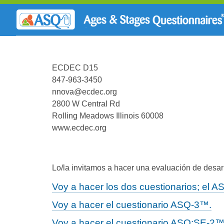
ECDEC D15
847-963-3450
nnova@ecdec.org
2800 W Central Rd
Rolling Meadows Illinois 60008
www.ecdec.org
Lo/la invitamos a hacer una evaluación de desarr
Voy a hacer los dos cuestionarios; el
Voy a hacer el cuestionario ASQ-3™.
Voy a hacer el cuestionario ASQ:SE-2™